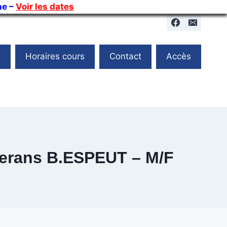
ne –
Voir les dates
s
Horaires cours
Contact
Accès
terans B.ESPEUT – M/F