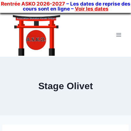
Rentrée ASKO 2026-2027
– Les dates de reprise des
cours sont en ligne –
Voir les dates
Skip
to
content
Stage Olivet