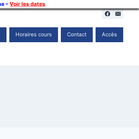
ne –
Voir les dates
s
Horaires cours
Contact
Accès