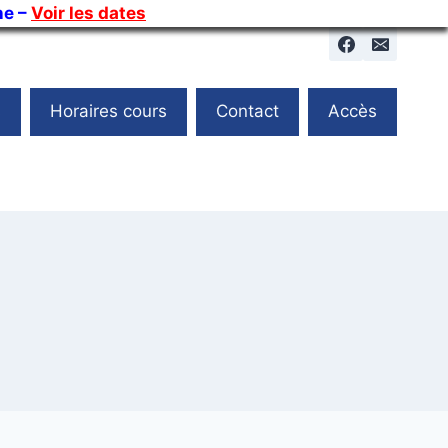
ne –
Voir les dates
s
Horaires cours
Contact
Accès